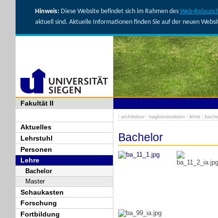
Hinweis:
Diese Website befindet sich im Rahmen des
Web-Relaunch
aktuell sind. Aktuelle Informationen finden Sie auf der neuen Webs
Fakultät II
/
architektur
/
tragkonstruktion
/
lehre
/
bache
Aktuelles
Bachelor
Lehrstuhl
Personen
Lehre
Bachelor
Master
Schaukasten
Forschung
Fortbildung