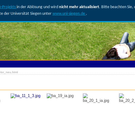
-Projekts
in der Ablösung und wird
nicht mehr aktualisiert
. Bitte beachten Sie
ite der Universität Siegen unter
www.uni-siegen.de
.
lor_neu.html