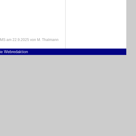
IMS
am
22.9.2025
von M. Thalmann
die Webredaktion