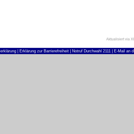
Aktualisiert
via
X
erklärung
|
Erklärung zur Barrierefreiheit
|
Notruf Durchwahl 2111
|
E-Mail an 